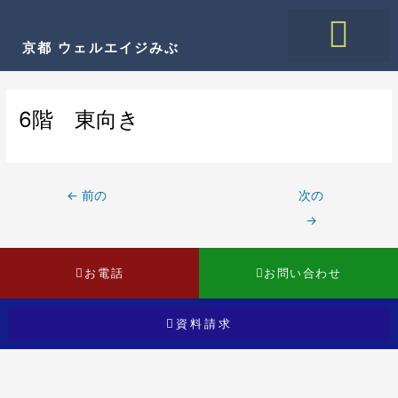
内
Post
容
navigation
京都 ウェルエイジみぶ
を
ス
キ
ウェルエイジみぶについて
諸費用・手続き
サービスのご紹介
施設のご紹介
資料請求はこちら
ッ
6階 東向き
プ
←
前の
次の
→
お電話
お問い合わせ
資料請求