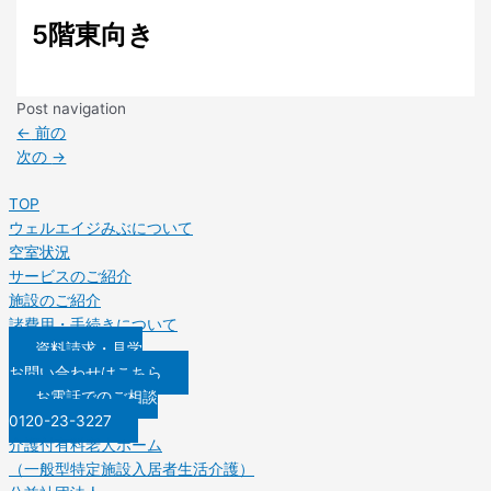
5階東向き
Post navigation
←
前の
次の
→
TOP
ウェルエイジみぶについて
空室状況
サービスのご紹介
施設のご紹介
諸費用・手続きについて
資料請求・見学
お問い合わせはこちら
お電話でのご相談
0120-23-3227
介護付有料老人ホーム
（一般型特定施設入居者生活介護）