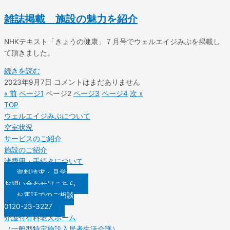
雑誌掲載 施設の魅力を紹介
NHKテキスト「きょうの健康」７月号でウェルエイジみぶを掲載し
て頂きました。
続きを読む
2023年9月7日
コメントはまだありません
« 前
ページ
1
ページ
2
ページ
3
ページ
4
次 »
TOP
ウェルエイジみぶについて
空室状況
サービスのご紹介
施設のご紹介
諸費用・手続きについて
資料請求・見学
お問い合わせはこちら
お電話でのご相談
0120-23-3227
介護付有料老人ホーム
（一般型特定施設入居者生活介護）