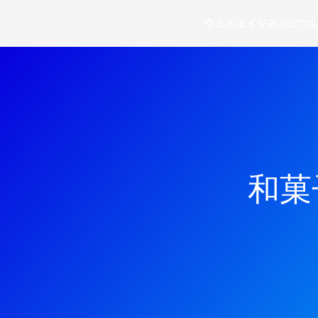
内
ウェルエイジみぶにつ
容
を
ス
キ
ッ
プ
和菓