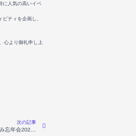
特に人気の高いイベ
ィビティを企画し、
、心より御礼申し上
Next
次の記事
ウェルエイジみぶ お楽しみ忘年会2025 開催レポート