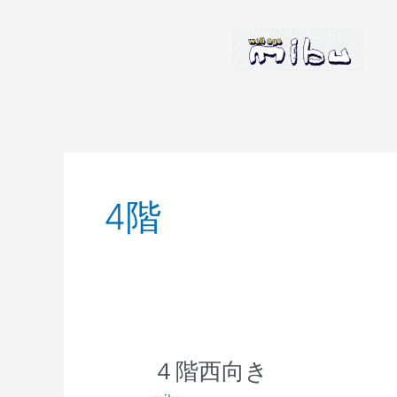
内
容
を
ス
キ
ッ
プ
4階
４
４階西向き
階