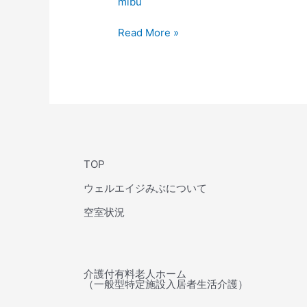
mibu
西
向
Read More »
き
TOP
ウェルエイジみぶについて
空室状況
介護付有料老人ホーム
（一般型特定施設入居者生活介護）