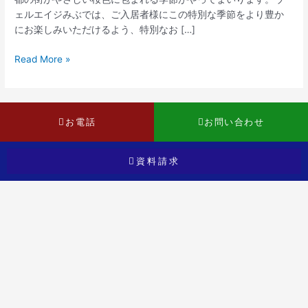
る
ェルエイジみぶでは、ご入居者様にこの特別な季節をより豊か
京
にお楽しみいただけるよう、特別なお […]
都・
桜
Read More »
名
所
と
美
お電話
お問い合わせ
食
の
ひ
資料請求
と
と
き