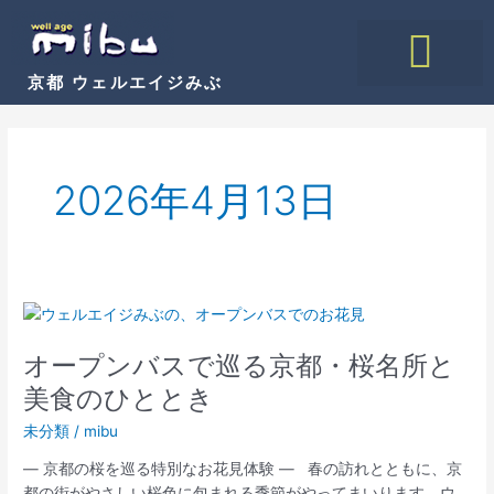
内
容
を
京都 ウェルエイジみぶ
ス
キ
ウェルエイジみぶについて
諸費用・手続き
サービスのご紹介
施設のご紹介
資料請求はこちら
ッ
プ
2026年4月13日
オ
ー
オープンバスで巡る京都・桜名所と
プ
ン
美食のひととき
バ
未分類
/
mibu
ス
で
― 京都の桜を巡る特別なお花見体験 ― 春の訪れとともに、京
巡
都の街がやさしい桜色に包まれる季節がやってまいります。ウ