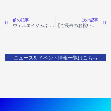
Prev
N
前の記事
次の記事
ウェルエイジみぶ お楽しみ忘年会2025 開催レポート
【ご長寿のお祝い】 百年の歩みに敬意を込めて
ニュース& イベント情報一覧はこちら