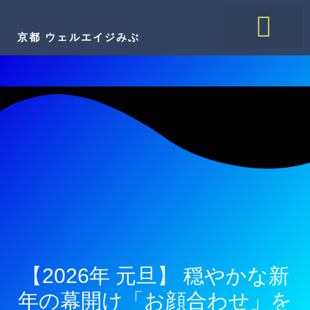
内
容
京都 ウェルエイジみぶ
を
ス
キ
ウェルエイジみぶについて
諸費用・手続き
サービスのご紹介
施設のご紹介
資料請求はこちら
ッ
プ
【2026年 元旦】 穏やかな新
年の幕開け「お顔合わせ」を